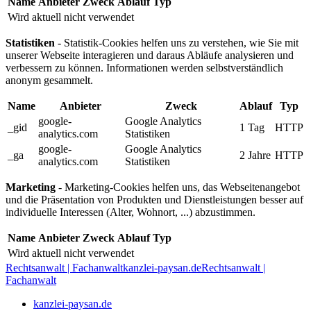
Name
Anbieter
Zweck
Ablauf
Typ
Wird aktuell nicht verwendet
Statistiken
- Statistik-Cookies helfen uns zu verstehen, wie Sie mit
unserer Webseite interagieren und daraus Abläufe analysieren und
verbessern zu können. Informationen werden selbstverständlich
anonym gesammelt.
Name
Anbieter
Zweck
Ablauf
Typ
google-
Google Analytics
_gid
1 Tag
HTTP
analytics.com
Statistiken
google-
Google Analytics
_ga
2 Jahre
HTTP
analytics.com
Statistiken
Marketing
- Marketing-Cookies helfen uns, das Webseitenangebot
und die Präsentation von Produkten und Dienstleistungen besser auf
individuelle Interessen (Alter, Wohnort, ...) abzustimmen.
Name
Anbieter
Zweck
Ablauf
Typ
Wird aktuell nicht verwendet
Rechtsanwalt | Fachanwalt
kanzlei-paysan.de
Rechtsanwalt |
Fachanwalt
kanzlei-paysan.de