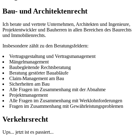
Bau- und Architektenrecht
Ich be­rate und ver­trete Unternehmen, Ar­chi­tek­ten und Ingenieure,
Pro­jekt­ent­wick­ler und Bau­her­ren in al­len Be­rei­chen des Bau­rechts
und Immobilienrechts.
Insbesondere zählt zu den Beratungsfeldern:
Vertragsgestaltung und Vertragsmanagement
Mängelmanagement
Baubegleitende Rechtsberatung
Beratung ge­stör­ter Bau­ab­läufe
Claim-Management am Bau
Sicherheiten am Bau
Alle Fra­gen im Zu­sam­men­hang mit der Abnahme
Projektmanagement
Alle Fra­gen im Zu­sam­men­hang mit Werklohnforderungen
Fragen im Zu­sam­men­hang mit Gewährleistungsproblemen
Verkehrsrecht
Ups... jetzt ist es passiert...