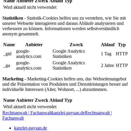
Name
Anbieter
Zweck
Ablauf
Typ
Wird aktuell nicht verwendet
Statistiken
- Statistik-Cookies helfen uns zu verstehen, wie Sie mit
unserer Webseite interagieren und daraus Abläufe analysieren und
verbessern zu können. Informationen werden selbstverständlich
anonym gesammelt.
Name
Anbieter
Zweck
Ablauf
Typ
google-
Google Analytics
_gid
1 Tag
HTTP
analytics.com
Statistiken
google-
Google Analytics
_ga
2 Jahre
HTTP
analytics.com
Statistiken
Marketing
- Marketing-Cookies helfen uns, das Webseitenangebot
und die Präsentation von Produkten und Dienstleistungen besser auf
individuelle Interessen (Alter, Wohnort, ...) abzustimmen.
Name
Anbieter
Zweck
Ablauf
Typ
Wird aktuell nicht verwendet
Rechtsanwalt | Fachanwalt
kanzlei-paysan.de
Rechtsanwalt |
Fachanwalt
kanzlei-paysan.de