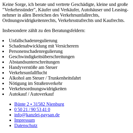
Keine Sorge, ich be­rate und ver­trete Geschädigte, kleine und große
"Verkehrssünder", Käu­fer und Verkäufer, Au­to­häu­ser und Lea­sing­
neh­mer in al­len Be­rei­chen des Verkehrsunfallrechts,
Ordnungswidrigkeitenrechts, Ver­kehrs­s­traf­rechts und Kaufrechts.
Insbesondere zählt zu den Beratungsfeldern:
Unfallschadenregulierung
Schadenabwicklung mit Versicherern
Personenschadenregulierung
Geschwindigkeitsüberschreitungen
Abstandsunterschreitungen
Handyverstöße am Steuer
Verkehrsunfallflucht
Alkohol am Steuer / Trunkenheitsfahrt
Nötigung im Straßenverkehr
Verkehrsordnungswidrigkeiten
Autokauf / Autoverkauf
Bünte 2 • 31582 Nienburg
0 50 21 / 90 53 41 0
info@kanzlei-paysan.de
Impressum
Datenschutz