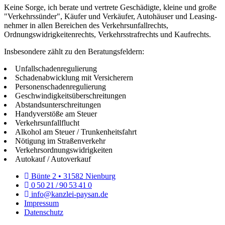
Keine Sorge, ich be­rate und ver­trete Geschädigte, kleine und große
"Verkehrssünder", Käu­fer und Verkäufer, Au­to­häu­ser und Lea­sing­
neh­mer in al­len Be­rei­chen des Verkehrsunfallrechts,
Ordnungswidrigkeitenrechts, Ver­kehrs­s­traf­rechts und Kaufrechts.
Insbesondere zählt zu den Beratungsfeldern:
Unfallschadenregulierung
Schadenabwicklung mit Versicherern
Personenschadenregulierung
Geschwindigkeitsüberschreitungen
Abstandsunterschreitungen
Handyverstöße am Steuer
Verkehrsunfallflucht
Alkohol am Steuer / Trunkenheitsfahrt
Nötigung im Straßenverkehr
Verkehrsordnungswidrigkeiten
Autokauf / Autoverkauf
Bünte 2 • 31582 Nienburg
0 50 21 / 90 53 41 0
info@kanzlei-paysan.de
Impressum
Datenschutz