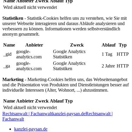
Name
Anbieter
Zweck
Ablauf
Typ
Wird aktuell nicht verwendet
Statistiken
- Statistik-Cookies helfen uns zu verstehen, wie Sie mit
unserer Webseite interagieren und daraus Abläufe analysieren und
verbessern zu können. Informationen werden selbstverständlich
anonym gesammelt.
Name
Anbieter
Zweck
Ablauf
Typ
google-
Google Analytics
_gid
1 Tag
HTTP
analytics.com
Statistiken
google-
Google Analytics
_ga
2 Jahre
HTTP
analytics.com
Statistiken
Marketing
- Marketing-Cookies helfen uns, das Webseitenangebot
und die Präsentation von Produkten und Dienstleistungen besser auf
individuelle Interessen (Alter, Wohnort, ...) abzustimmen.
Name
Anbieter
Zweck
Ablauf
Typ
Wird aktuell nicht verwendet
Rechtsanwalt | Fachanwalt
kanzlei-paysan.de
Rechtsanwalt |
Fachanwalt
kanzlei-paysan.de