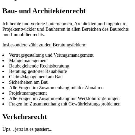
Bau- und Architektenrecht
Ich be­rate und ver­trete Unternehmen, Ar­chi­tek­ten und Ingenieure,
Pro­jekt­ent­wick­ler und Bau­her­ren in al­len Be­rei­chen des Bau­rechts
und Immobilienrechts.
Insbesondere zählt zu den Beratungsfeldern:
Vertragsgestaltung und Vertragsmanagement
Mängelmanagement
Baubegleitende Rechtsberatung
Beratung ge­stör­ter Bau­ab­läufe
Claim-Management am Bau
Sicherheiten am Bau
Alle Fra­gen im Zu­sam­men­hang mit der Abnahme
Projektmanagement
Alle Fra­gen im Zu­sam­men­hang mit Werklohnforderungen
Fragen im Zu­sam­men­hang mit Gewährleistungsproblemen
Verkehrsrecht
Ups... jetzt ist es passiert...